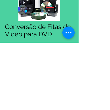
Conversão de Fitas de
Vídeo para DVD
Formatos de fitas: VHS, S-VHS, VHS-C, V8,
Hi8, Digital-8, Betamax, Mini-DV, DVCAM,
DVC PRO, U-Matic, Vídeo Laser, Betacam
SP e Betacam Digital.
Processo: As imagens são copiadas
diretamente para o disco de DVD em
resolução normal (720×480), sem
nenhum tipo de tratamento ou melhoria,
sendo possível haver alguma deformação
lateral das imagens quando
reproduzidas em TVs de LED Full HD.
Importante: As imagens gravadas em um
DVD não são editáveis.